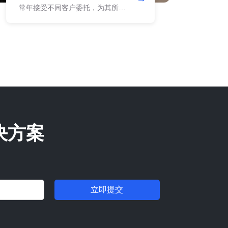
常年接受不同客户委托，为其所有
进出口货物提供关务服务，涉及不
同贸易方式，为客户处理HS编码归
类，申报要素整理，贸易方式确
定，准确率高达99%。
决方案
立即提交