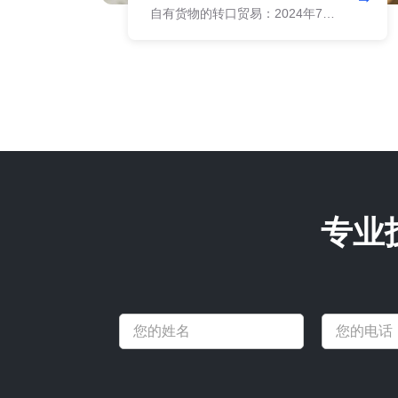
自有货物的转口贸易：2024年7月
成功操作从香港购进某工业设备零
配件后销往土耳其。
专业